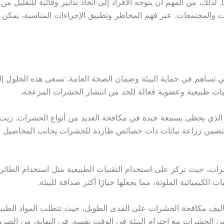
ذلك، من المهم أن يتوجه الأفراد إلى اتخاذ تدابير وقائية للتقليل من
لمجتمعات. عبر فهم المخاطر وتطبيق الإجراءات المناسبة، يمكن ا
 تساهم في حماية البيئة وضمان الصحة العامة. تسعى هذه الحلول إلى تق
قنيات طبيعية وعضوية فعالة للحد من انتشار الحشرات المزعجة.
، الذي يحظى بسمعة جيدة في مكافحة العديد من أنواع الحشرات. زيت
ي تتضمن زراعة نباتات ذات خصائص طاردة للحشرات بجانب المحاصيل ا
رات، حيث تركز على استخدام التقنيات الطبيعية مثل استخدام الطائرات
الكيميائية الملوثة، مما يجعلها خيارًا أكثر صداقة للبيئة.
ليف مكافحة الحشرات على المدى الطويل، حيث تتطلب المواد الطبيعية و
من الحشرات مع احترام البيئة في الوقت نفسه. في النهاية، من الضرور