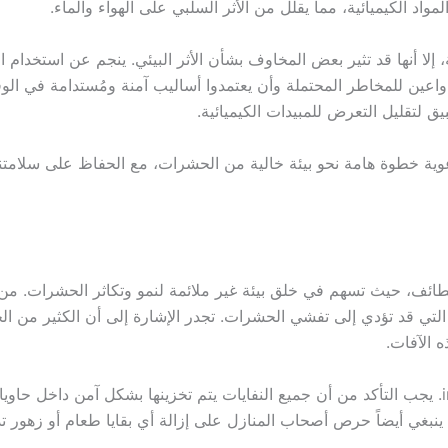
اد الكيميائية، مما يقلل من الأثر السلبي على الهواء والماء.
إلا أنها قد تثير بعض المخاوف بشأن الأثر البيئي. ينجم عن استخدام
ا واعين للمخاطر المحتملة وأن يعتمدوا أساليب آمنة ومُستدامة في ال
بيق لتقليل التعرض للمبيدات الكيميائية.
وعوية خطوة هامة نحو بيئة خالية من الحشرات، مع الحفاظ على سلامت
ائف، حيث تسهم في خلق بيئة غير ملائمة لنمو وتكاثر الحشرات. من أ
لتي قد تؤدي إلى تفشي الحشرات. تجدر الإشارة إلى أن الكثير من 
ه الآفات.
أما إدارة النفايات، فتلعب دورًا حاسمًا في الوقاية من infestations. يجب التأكد من أن جميع النفايات
غي أيضاً حرص أصحاب المنازل على إزالة أي بقايا طعام أو زهور تذب