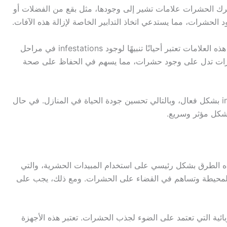
ترك الحشرات علامات تشير إلى وجودها، مثل بقع من الفضلات أو
الحشرات، مما يستدعي اتخاذ التدابير الخاصة لإزالة هذه الآفات.
علاوةً على ذلك، البق يمكن أن يكون له آثار مرئية واضحة، إذ أن وجود بقع حمراء صغيرة على الأقمشة أو الملاءات قد يشير إلى وجوده. هذه العلامات تعتبر أحيانًا تنبيهًا لوجود infestations في مراحل
ي مؤشرات تدل على وجود حشرات، مما يسهم في الحفاظ على صحة
يجب التأكيد على أهمية الوعي بالعلامات الدالة على وجود حشرات. التشخيص المبكر يمكن أن يكون له أثر كبير في معالجة infestations بشكل فعال، وبالتالي تحسين جودة الحياة في المنازل. في حال
شكل مؤثر وسريع.
 هذه الطرق بشكل رئيسي على استخدام المبيدات الحشرية، والتي
ئة المحيطة وتساهم في القضاء على الحشرات. ومع ذلك، يجب على
ائية التي تعتمد على الضوء لجذب الحشرات. تعتبر هذه الأجهزة