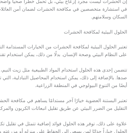
إن الحشرات ليست مجرد إزعاج بيئي، بل تحمل خطراً صحياً واضحاً. ل
في استشارة متخصصين في مكافحة الحشرات لضمان أمن العائلات وا
السكان وسلامتهم.
الحلول البيئية لمكافحة الحشرات
تعتبر الحلول البيئية لمكافحة الحشرات من الخيارات المستدامة التي
على النظام البيئي وصحة الإنسان. بدلًا من ذلك، يمكن استخدام ت
تتضمن إحدى هذه الحلول استخدام المواد الطبيعية مثل زيت النيم
صدها. بالإضافة إلى ذلك، يمكن استخدام المحاصيل التبادلية، الت
أيضًا من التنوع البيولوجي في المنطقة الزراعية.
تعتبر البستنة العضوية خيارًا آخر مستدامًا يساهم في مكافحة الحش
التقليل من الضرر البيئي عن طريق تقليل انبعاثات الكربون والمركبات 
علاوة على ذلك، توفر هذه الحلول فوائد إضافية تتمثل في تقليل تكا
الحلول خياراً جذابًا لمن يسعى إلى الحفاظ على منزله أو مزرعته 