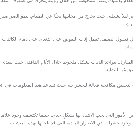
عام والمياه. يمكن تشخيصه من خلال رؤيته يتحرك في صفوف منظم
 ليلاً نشطة، حيث تخرج من مخابئها بحثًا عن الطعام. تنمو الصراصير 
رك.
 فصول الصيف. تعمل إناث البعوض على التغذي على دماء الكائنات ا
سيات.
لمنازل. يتواجد الذباب بشكل ملحوظ خلال الأيام الدافئة، حيث يتغذى
طق غير النظيفة.
 مكافحة فعالة للحشرات، حيث تساعد هذه المعلومات في اتخاذ التدابير الل
 وجود حشرات هي الأضرار المادية التي قد تلحقها بهذه المنشآت.