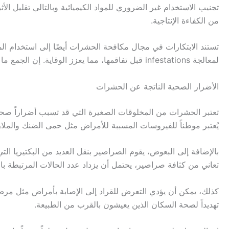
تجنيب الاستخدام غير الضروري للمواد الكيميائية وبالتالي تقليل الأ
من الكفاءة الإنتاجية.
تستند الابتكارات في مجال مكافحة الحشرات أيضًا إلى استخدام ال
لمعالجة infestations قبل تفاقمها، مما يعزز الوقاية. إن الجمع ما بين تكنولوجيا المعلومات والأساليب التقليدية، يمكّن المجتمعات من التصدي لتحديات الحشرات بشكل أكثر فعالية وأمانًا.
الأضرار الصحية الناتجة عن الحشرات
تعتبر الحشرات من المخلوقات الصغيرة التي قد تسبب أضراراً صحي
يُعتبر موطناً للفيروسات المسببة للأمراض مثل حمى الضنك والملار
بالإضافة إلى البعوض، يقوم الصراصير بنقل العديد من البكتيريا ال
تعاني من كثافة صراصير، يحتمل أن يزداد عدد الحالات المرتبطة بال
كذلك، يمكن أن يؤدي التعرض للقراد إلى الإصابة بأمراض مثل مرض 
تهديداً لصحة السكان الذين يعيشون بالقرب من الطبيعة.