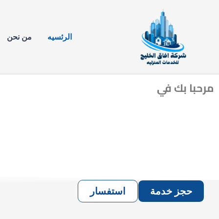
خطي
لى
لمحتوى
الرئسيه
من نحن
مرحبا بك في
حجز خدمة
استفسار