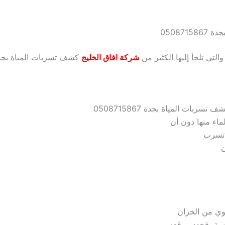
05087
تي تلجأ إليها الكثير من
شركة افاق الخليج
كشف تسربات المياة بجدة 8715867
سربات المياة بجدة 0508715867
اء منها دون أن
 تسرب
ن
وي من الخزان
سة، فحدد موقعه