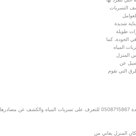
شف التسربات
لعوامل
اية شديدة
رات طويلة
ي الجودة، كما
ات المياه
اس المنزل
اصيل عن
رق التي تقوم
05087
للتعرف على تسربات المياه والكشف عن مصادرها وبا
كان المنزل يعاني من