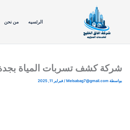
خطي
لى
لمحتوى
الرئسيه
من نحن
شركة كشف تسربات المياة بجدة 0508715867 وأفضل خدمات الشر
بواسطة
Melsabag7@gmail.com
/
فبراير 11, 2025