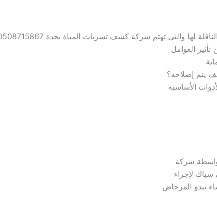
ناقلة لها والتي تهتم
شركة كشف تسربات المياة بجدة 0508715867
أثير العوامل
اية
يف يتم إصلاحه؟
وات الأساسية
بواسطة شركة
 سباك لإجراء
ء يبدو المرحاض