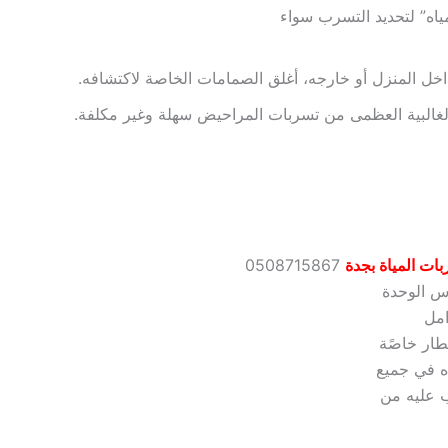
اه” لتحديد التسرب سواء
داخل المنزل أو خارجه، أغلق الصمامات الخاصة لاكتشافه.
الغالبية العظمى من تسربات المراحيض سهلة وغير مكلفة.
ت المياة بجدة
0508715867
س الوحدة
امل
طار خاصًة
اه في جميع
ب عليه من