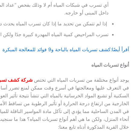
أي تسرب في شبكات المياه أم لا وذلك بفحص “عداد المي
داخل المبنى أو خارجه.
إذا لم تتمكن من تحديد ما إذا كان تسرب المياه يحدث 
تسرب المراحيض كمية المياه المهدرة كبيرة جدًا ولكن 
أقرأ أيضًا:كشف تسربات المياه بالباحة و9 فوائد للمعالجة المبكرة
أنواع تسربات المياه
يوجد أنواع مختلفة من تسربات المياه التي تختص
شركة كشف تسربا
في التعرف عليها ومعالجتها في أسرع وقت ممكن لمنع تضرر أسا
السكنية أو تشبع المواد الخرسانية بالمياه التي تنشأ نتيجة تأثير العو
الخارجية من ارتفاع درجة الحرارة أو تأثير الرطوبة من تساقط الأم
في المدن الساحلية مما يؤدي إلى تآكل مادة المواسير الناقلة للمي
أنحاء المنزل، ولكن ما هي أهم أنواع تسربات المياه؟ هذا ما سنجي
خلال القرية المذكورة أدناه تابع معنا: