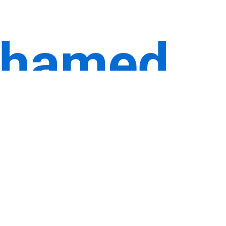
hamed
h