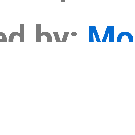
ed by:
Mo
El-Sabag